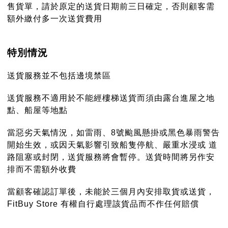
售貨單，請於原定的送貨日期前三日確定，否則顧客需
額外繳付多一次送貨費用
特別情況
送貨服務並不包括邊境禁區
送貨服務不適用於不能經樓梯送貨而須由露台進屋之地
點、船屋等地點
當惡劣天氣情況，如雷雨、8號颱風懸掛或黑色暴雨警告
開始生效，或因天氣影響引致船隻停航、嚴重水浸或 道
路阻塞或封閉，送貨服務將會暫停。送貨時間將另作安
排而不需額外收費
當顧客確認訂單後，未能於三個月內安排取貨或送貨，
FitBuy Store 有權自行處理該貨品而不作任何賠償