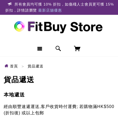
所有會員均可獲 10% 折扣，如傷殘人士會員更可獲 15%
折扣，詳情請瀏覽
最新店舖優惠
首頁
貨品遞送
貨品遞送
本地遞送
經由順豐速遞運送,客戶收貨時付運費; 若購物滿HK$500
(折扣後) 或以上包郵