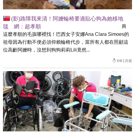
(影)路障我來清！阿嬤輪椅要過貼心狗為她移地
毯 網：超孝順
這麼孝順的毛孩哪裡找！巴西女子安娜Ana Clara Simoes的
祖母因為行動不便必須仰賴輪椅代步，當所有人都在照顧這
位高齡阿嬤時，沒想到狗狗莉莉Lili竟然...
6年1月前