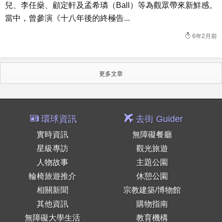
兒、李任燊、顧定軒及孟希璘（Ball）等為觀眾帶來新鮮感。
當中，曾參演《十八年後的終極告...
6年2月前
更多文章
環球資訊
去街 Guider
實時資訊
無障礙餐廳
星級專訪
觀光旅遊
人物故事
主題公園
輪椅旅遊推介
休憩公園
相關新聞
宗教建築/博物館
其他資訊
購物指南
無障礙大學生活
教育機構