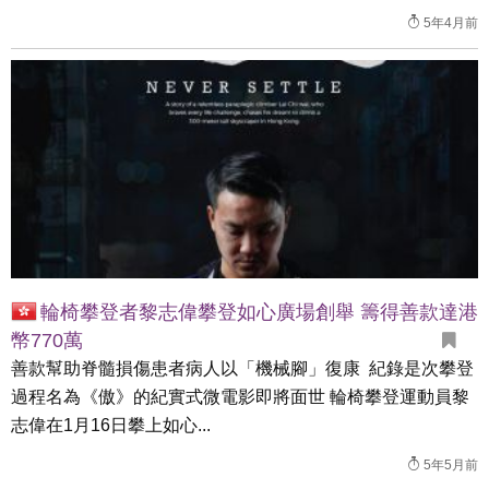
5年4月前
輪椅攀登者黎志偉攀登如心廣場創舉 籌得善款達港
幣770萬
善款幫助脊髓損傷患者病人以「機械腳」復康 紀錄是次攀登
過程名為《傲》的紀實式微電影即將面世 輪椅攀登運動員黎
志偉在1月16日攀上如心...
5年5月前