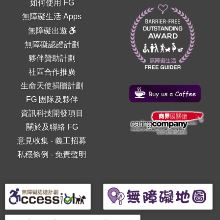
如何使用 FG
無障礙生活 Apps
無障礙出遊
無障礙認證計劃
夥伴贊助計劃
社區合作推廣
生命天使捐贈計劃
FG 團隊及夥伴
資訊科技開發項目
關於及聯絡 FG
意見收集
-
義工招募
私穩條例
-
免責聲明