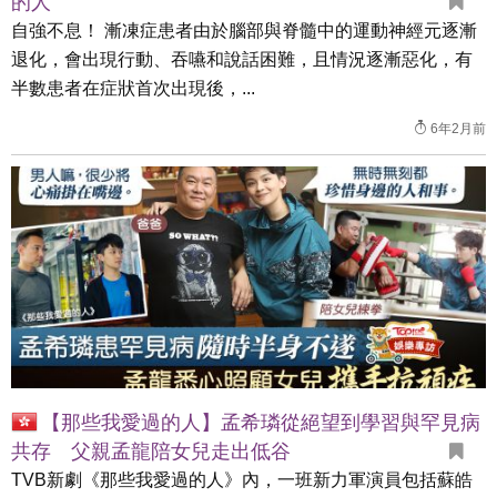
的人
自強不息！ 漸凍症患者由於腦部與脊髓中的運動神經元逐漸
退化，會出現行動、吞嚥和說話困難，且情況逐漸惡化，有
半數患者在症狀首次出現後，...
6年2月前
【那些我愛過的人】孟希璘從絕望到學習與罕見病
共存 父親孟龍陪女兒走出低谷
TVB新劇《那些我愛過的人》內，一班新力軍演員包括蘇皓