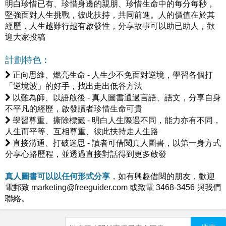
明白珍惜已有、珍惜身邊的親朋、珍惜生命中的每分每秒，
堅強面對人生挑戰，彼此扶持，共同前進。人的價值在於其
經歷，人生越難行越有啟發性，分享故事可以助已助人，歡
迎大家投稿
計劃特色︰
正向思維、燃亮生命 - 人生少不免面對逆境，學習各個打
「逆境波」的好手，找出走出低谷方法
以難為師、以語啟後 - 真人圖書通過言語、語文，分享自身
不平凡的經歷，啟發讀者珍惜生命可貴
學習尊重、撕除標籤 - 明白人生際遇不同，能力亦有不同，
人生而平等、互相尊重、彼此扶持走人生路
直接溝通、打破迷思 - 讀者可借閱真人圖書，以第一身方式
分享心路歷程，並透過直接對話得到更多啟發
真人圖書可以以任何形式分享
，如有興趣借閱的朋友，歡迎
電郵致
marketing@freeguider.com
或致電 3468-3456 與我們
聯絡。