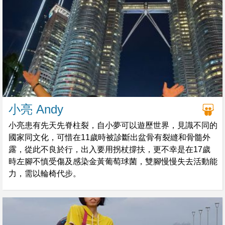
小亮 Andy
小亮患有先天先脊柱裂，自小夢可以遊歷世界，見識不同的
國家同文化，可惜在11歲時被診斷出盆骨有裂縫和骨髓外
露，從此不良於行，出入要用拐杖撐扶，更不幸是在17歲
時左腳不慎受傷及感染金黃葡萄球菌，雙腳慢慢失去活動能
力，需以輪椅代步。