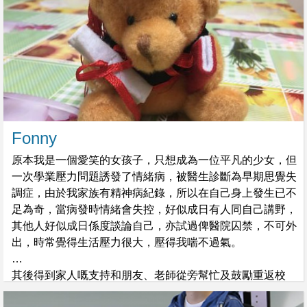
Fonny
原本我是一個愛笑的女孩子，只想成為一位平凡的少女，但
一次學業壓力問題誘發了情緒病，被醫生診斷為早期思覺失
調症，由於我家族有精神病紀錄，所以在自己身上發生已不
足為奇，當病發時情緒會失控，好似成日有人同自己講野，
其他人好似成日係度談論自己，亦試過俾醫院囚禁，不可外
出，時常覺得生活壓力很大，壓得我喘不過氣。
其後得到家人嘅支持和朋友、老師從旁幫忙及鼓勵重返校
園，可惜跟不上學習的進度，亦因受朋輩影響加上缺乏自信