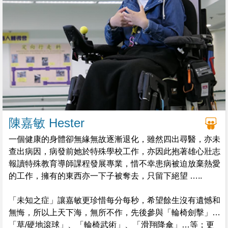
關係，結果半途而廢，荒廢學業，草草完成中六畢業後，就
四出尋找兼職工作，時常懷疑自己的價值，後悔沒有好好把
握時間，在自己跌落後悔的過程中，反而再度虛耗數年時
光，進入懷疑價值、後悔、虛耗時間的惡性循環，經常唔開
心，又會擔心自己隨時發病....
陳嘉敏 Hester
一個健康的身體卻無緣無故逐漸退化，雖然四出尋醫，亦未
查出病因，病發前她於特殊學校工作，亦因此抱著雄心壯志
報讀特殊教育導師課程發展專業，惜不幸患病被迫放棄熱愛
的工作，擁有的東西亦一下子被奪去，只留下絕望 …..
「未知之症」讓嘉敏更珍惜每分每秒，希望餘生沒有遺憾和
無悔，所以上天下海，無所不作，先後參與「輪椅劍擊」、
「草/硬地滾球」、「輪椅武術」、「滑翔降傘」…等；更