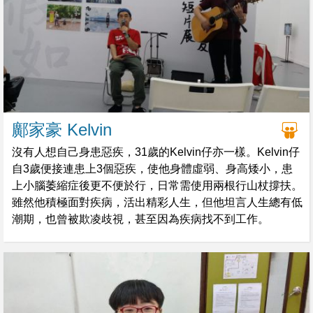
鄺家豪 Kelvin
沒有人想自己身患惡疾，31歲的Kelvin仔亦一樣。Kelvin仔
自3歲便接連患上3個惡疾，使他身體虛弱、身高矮小，患
上小腦萎縮症後更不便於行，日常需使用兩根行山杖撐扶。
雖然他積極面對疾病，活出精彩人生，但他坦言人生總有低
潮期，也曾被欺凌歧視，甚至因為疾病找不到工作。