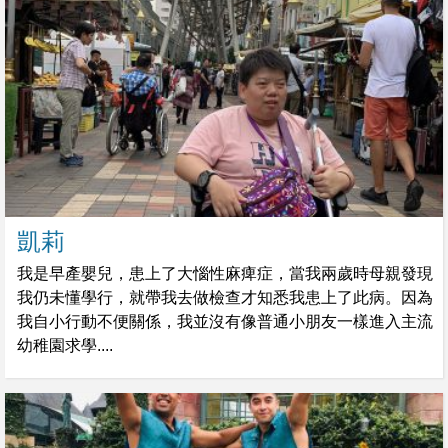
凱莉
我是早產嬰兒，患上了大惱性麻痺症，當我兩歲時母親發現
我仍未懂學行，就帶我去做檢查才知悉我患上了此病。因為
我自小行動不便關係，我並沒有像普通小朋友一樣進入主流
幼稚園求學....