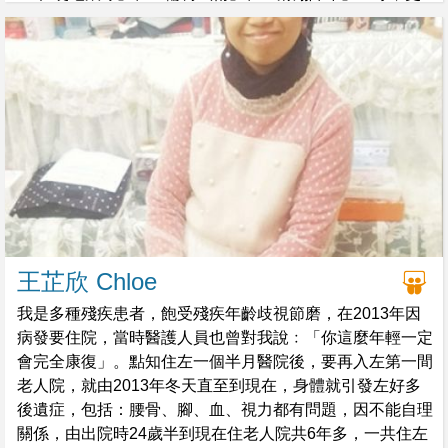
有幸得到鼓勵及協助，令她一嘗潛進無重的水中，享受離開
輪椅枷鎖，親親海底世界，感受一剎那自由的感覺。
王芷欣 Chloe
我是多種殘疾患者，飽受殘疾年齡歧視節磨，在2013年因
病發要住院，當時醫護人員也曾對我說﹕「你這麼年輕一定
會完全康復」。點知住左一個半月醫院後，要再入左第一間
老人院，就由2013年冬天直至到現在，身體就引發左好多
後遺症，包括：腰骨、腳、血、視力都有問題，因不能自理
關係，由出院時24歲半到現在住老人院共6年多，一共住左