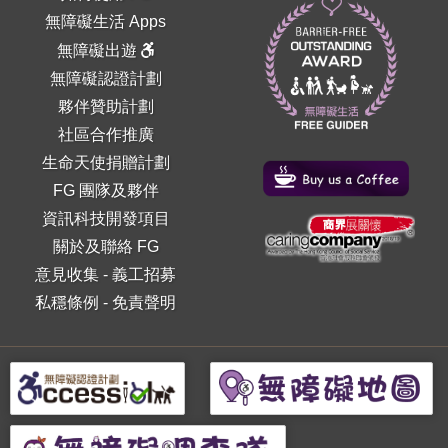
無障礙生活 Apps
無障礙出遊
無障礙認證計劃
夥伴贊助計劃
社區合作推廣
生命天使捐贈計劃
FG 團隊及夥伴
資訊科技開發項目
關於及聯絡 FG
意見收集
-
義工招募
私穩條例
-
免責聲明