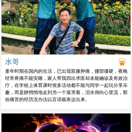
水哥
童年时期在国内的生活，已出现双膝肿痛，腰部僵硬，夜晚
经常疼痛不能安睡，家人带我四出求医却未能确诊及有效治
疗，在学校上体育课时很多活动都不能与同学一起玩分享乐
趣，而是静悄悄地走到另一个落哭着，泪水倒向心里流，那
份痛苦的经历没办法以言语能表达出来。