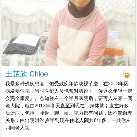
关系，结果半途而废，荒废学业，草草完成中六毕业后，就
四出寻找兼职工作，时常怀疑自己的价值，后悔没有好好把
握时间，在自己跌落后悔的过程中，反而再度虚耗数年时
光，进入怀疑价值、后悔、虚耗时间的恶性循环，经常唔开
心，又会担心自己随时发病....
王芷欣 Chloe
我是多种残疾患者，饱受残疾年龄歧视节磨，在2013年因
病发要住院，当时医护人员也曾对我说﹕「你这么年轻一定
会完全康复」。点知住左一个半月医院后，要再入左第一间
老人院，就由2013年冬天直至到现在，身体就引发左好多
后遗症，包括：腰骨、脚、血、视力都有问题，因不能自理
关系，由出院时24岁半到现在住老人院共6年多，一共住左
四间老人院...