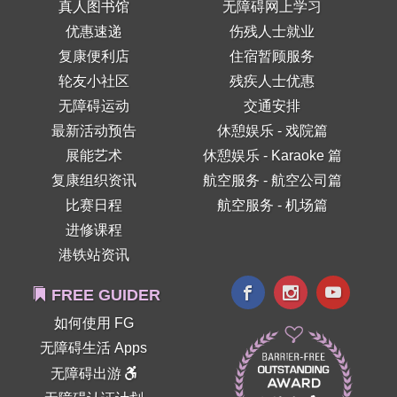
真人图书馆
无障碍网上学习
优惠速递
伤残人士就业
复康便利店
住宿暂顾服务
轮友小社区
残疾人士优惠
无障碍运动
交通安排
最新活动预告
休憩娱乐 - 戏院篇
展能艺术
休憩娱乐 - Karaoke 篇
复康组织资讯
航空服务 - 航空公司篇
比赛日程
航空服务 - 机场篇
进修课程
港铁站资讯
FREE GUIDER
如何使用 FG
无障碍生活 Apps
无障碍出游