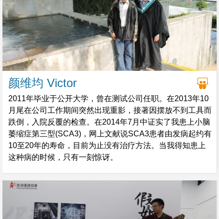
颜维均 Victor
2011年毕业于公开大学，曾在测试公司任职。在2013年10
月尾在公司工作期间突然出现重影，接著因摆放不到工具而
跌倒，入院反覆的检查。在2014年7月中证实了我患上小脑
萎缩症第三型(SCA3)，网上文献说SCA3患者由发病起约有
10至20年的寿命，目前为止没有治疗方法。当我得知患上
这种病的时候，只有一刻惊讶。