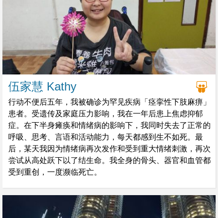
伍家慧 Kathy
行动不便后五年，我被确诊为罕见疾病「痉挛性下肢麻痹」
患者。受遗传及家庭压力影响，我在一年后患上焦虑抑郁
症。在下半身瘫痪和情绪病的影响下，我同时失去了正常的
呼吸、思考、言语和活动能力，每天都感到生不如死。最
后，某天我因为情绪病再次发作和受到重大情绪刺激，再次
尝试从高处跃下以了结生命。我全身的骨头、器官和血管都
受到重创，一度濒临死亡。