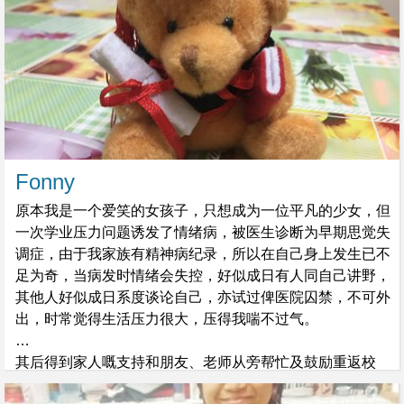
Fonny
原本我是一个爱笑的女孩子，只想成为一位平凡的少女，但
一次学业压力问题诱发了情绪病，被医生诊断为早期思觉失
调症，由于我家族有精神病纪录，所以在自己身上发生已不
足为奇，当病发时情绪会失控，好似成日有人同自己讲野，
其他人好似成日系度谈论自己，亦试过俾医院囚禁，不可外
出，时常觉得生活压力很大，压得我喘不过气。
其后得到家人嘅支持和朋友、老师从旁帮忙及鼓励重返校
园，可惜跟不上学习的进度，亦因受朋辈影响加上缺乏自信