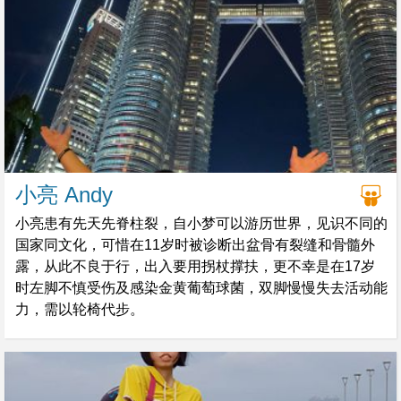
小亮 Andy
小亮患有先天先脊柱裂，自小梦可以游历世界，见识不同的
国家同文化，可惜在11岁时被诊断出盆骨有裂缝和骨髓外
露，从此不良于行，出入要用拐杖撑扶，更不幸是在17岁
时左脚不慎受伤及感染金黄葡萄球菌，双脚慢慢失去活动能
力，需以轮椅代步。