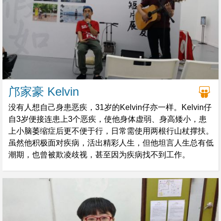
邝家豪 Kelvin
没有人想自己身患恶疾，31岁的Kelvin仔亦一样。Kelvin仔
自3岁便接连患上3个恶疾，使他身体虚弱、身高矮小，患
上小脑萎缩症后更不便于行，日常需使用两根行山杖撑扶。
虽然他积极面对疾病，活出精彩人生，但他坦言人生总有低
潮期，也曾被欺凌歧视，甚至因为疾病找不到工作。