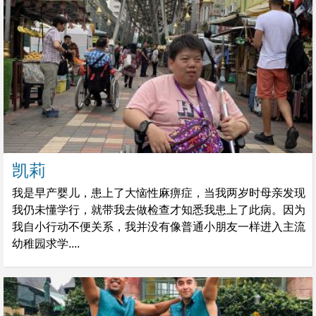
凯莉
我是早产婴儿，患上了大恼性麻痹症，当我两岁时母亲发现
我仍未懂学行，就带我去做检查才知悉我患上了此病。因为
我自小行动不便关系，我并没有像普通小朋友一样进入主流
幼稚园求学....