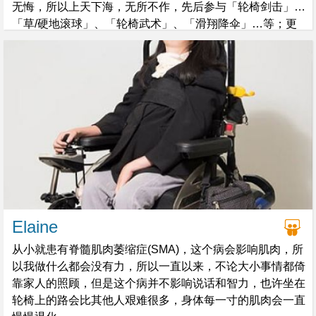
无悔，所以上天下海，无所不作，先后参与「轮椅剑击」、
「草/硬地滚球」、「轮椅武术」、「滑翔降伞」…等；更
有幸得到鼓励及协助，令她一尝潜进无重的水中，享受离开
轮椅枷锁，亲亲海底世界，感受一刹那自由的感觉。
Elaine
从小就患有脊髓肌肉萎缩症(SMA)，这个病会影响肌肉，所
以我做什么都会没有力，所以一直以来，不论大小事情都倚
靠家人的照顾，但是这个病并不影响说话和智力，也许坐在
轮椅上的路会比其他人艰难很多，身体每一寸的肌肉会一直