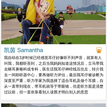
凯茵 Samantha
我自幼在3岁时候已经感觉耳仔好像听不到声音，就算有人
叫我，我都听吾到，之后当我妈妈知道这情况后，立马带我
去睇耳鼻喉科或专科，医生话我耳仔神经线压住左，转介我
去一间助听器中心，要再做听力评估，最后我耳仔被诊断为
深度至严重，听力学家为我选择了适合耳机及做个耳膜，自
从一直带到现在，带耳机就等于带眼镜，但是听方面是清楚
过以前，但一直依靠看别人读唇才明白别人的意思