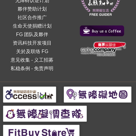
无障碍认证计划
夥伴赞助计划
社区合作推广
生命天使捐赠计划
FG 团队及夥伴
资讯科技开发项目
关於及联络 FG
意见收集
-
义工招募
私稳条例
-
免责声明