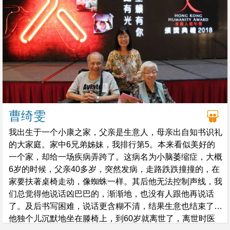
曹绮雯
我出生于一个小康之家，父亲是生意人，母亲出自知书识礼
的大家庭。家中6兄弟姊妹，我排行第5。本来看似美好的
一个家，却给一场疾病弄跨了。这病名为小脑萎缩症，大概
6岁的时候，父亲40多岁，突然发病，走路跌跌撞撞的，在
家要扶著桌椅走动，像蜘蛛一样。其后他无法控制声线，我
们总觉得他说话凶巴巴的，渐渐地，也没有人跟他再说话
了。及后书写困难，说话更含糊不清，结果生意也结束了。
他独个儿沉默地坐在滕椅上，到60岁就离世了，离世时医