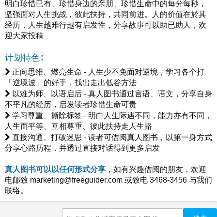
明白珍惜已有、珍惜身边的亲朋、珍惜生命中的每分每秒，
坚强面对人生挑战，彼此扶持，共同前进。人的价值在於其
经历，人生越难行越有启发性，分享故事可以助已助人，欢
迎大家投稿
计划特色∶
正向思维、燃亮生命 - 人生少不免面对逆境，学习各个打
「逆境波」的好手，找出走出低谷方法
以难为师、以语启后 - 真人图书通过言语、语文，分享自身
不平凡的经历，启发读者珍惜生命可贵
学习尊重、撕除标签 - 明白人生际遇不同，能力亦有不同，
人生而平等、互相尊重、彼此扶持走人生路
直接沟通、打破迷思 - 读者可借阅真人图书，以第一身方式
分享心路历程，并透过直接对话得到更多启发
真人图书可以以任何形式分享
，如有兴趣借阅的朋友，欢迎
电邮致
marketing@freeguider.com
或致电 3468-3456 与我们
联络。