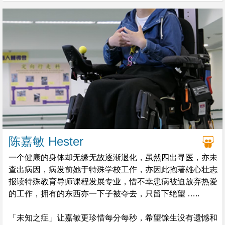
经历过生死的我比之前更勇敢及积极参与不同类型义工服
务，因为我死过一次，更是时候叫人珍惜生命，抱紧还有生
存的时光。
陈嘉敏 Hester
一个健康的身体却无缘无故逐渐退化，虽然四出寻医，亦未
查出病因，病发前她于特殊学校工作，亦因此抱著雄心壮志
报读特殊教育导师课程发展专业，惜不幸患病被迫放弃热爱
的工作，拥有的东西亦一下子被夺去，只留下绝望 …..
「未知之症」让嘉敏更珍惜每分每秒，希望馀生没有遗憾和