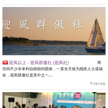
迎风以上 - 迎风群傲社 (迎风社)
坊间不少非牟利自助组织团体，一直全天侯为残疾人士谋福
祉，迎风群傲社是其中之一,...
5年1月前