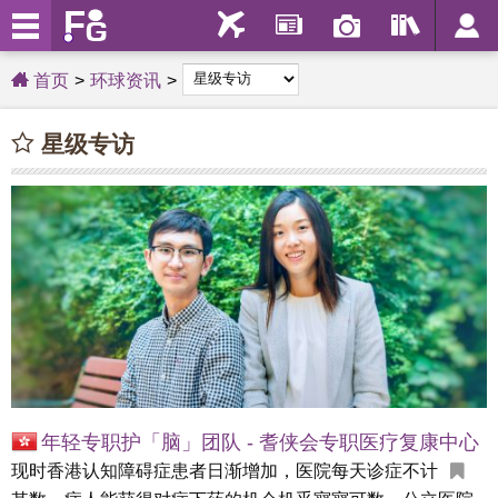
首页
环球资讯
星级专访
年轻专职护「脑」团队 - 耆侠会专职医疗复康中心
现时香港认知障碍症患者日渐增加，医院每天诊症不计