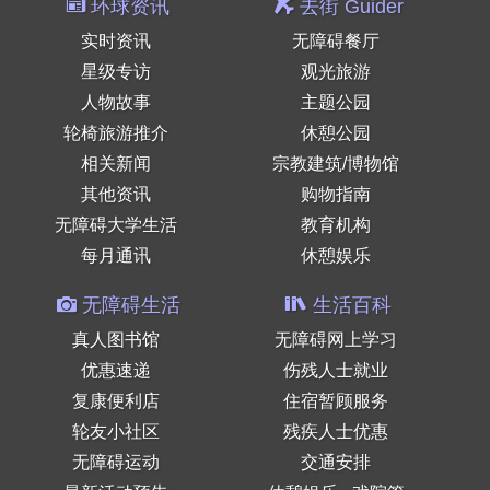
环球资讯
去街 Guider
实时资讯
无障碍餐厅
星级专访
观光旅游
人物故事
主题公园
轮椅旅游推介
休憩公园
相关新闻
宗教建筑/博物馆
其他资讯
购物指南
无障碍大学生活
教育机构
每月通讯
休憩娱乐
无障碍生活
生活百科
真人图书馆
无障碍网上学习
优惠速递
伤残人士就业
复康便利店
住宿暂顾服务
轮友小社区
残疾人士优惠
无障碍运动
交通安排