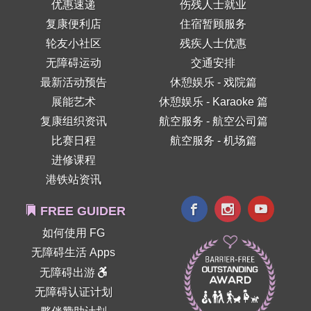
优惠速递
伤残人士就业
复康便利店
住宿暂顾服务
轮友小社区
残疾人士优惠
无障碍运动
交通安排
最新活动预告
休憩娱乐 - 戏院篇
展能艺术
休憩娱乐 - Karaoke 篇
复康组织资讯
航空服务 - 航空公司篇
比赛日程
航空服务 - 机场篇
进修课程
港铁站资讯
FREE GUIDER
如何使用 FG
无障碍生活 Apps
无障碍出游
无障碍认证计划