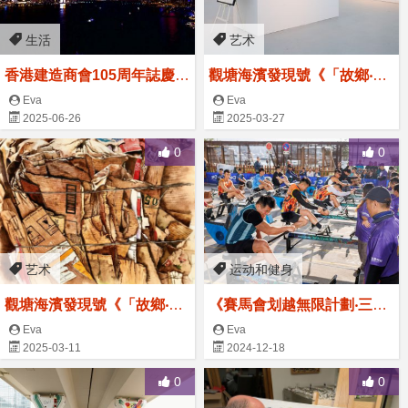
生活
艺术
香港建造商會105周年誌慶
觀塘海濱發現號《「故鄉‧故
暨 魯班節2025 無人機匯演
事」游榮光水彩作品展》開
Eva
Eva
2025-06-26
2025-03-27
幕
0
0
艺术
运动和健身
觀塘海濱發現號《「故鄉‧故
《賽馬會划越無限計劃‧三項
事」游榮光水彩作品展》
達人拉機衝刺賽2024》賽果
Eva
Eva
2025-03-11
2024-12-18
及《觀塘海濱聖誕無人機夜x
水上活動體驗》
0
0