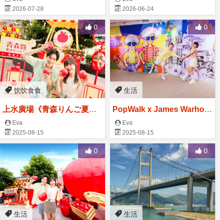
2026-07-28
2026-06-24
防局大樓紅白建築
0
0
饮饮食食
生活
上水廣場《青森りんご夏祭
PopWalk x James Warhol
り》限定蘋果風周末市集
a 當Uncle Andy's Cats遇
Eva
Eva
2025-08-15
2025-08-15
上Puppy
0
0
生活
生活