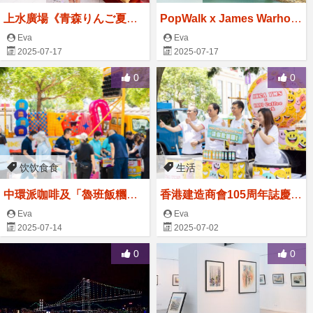
上水廣場《青森りんご夏祭
PopWalk x James Warhol
り》
a 當Uncle Andy's Cats遇
Eva
Eva
2025-07-17
2025-07-17
上Puppy
0
0
饮饮食食
生活
中環派咖啡及「魯班飯糰」
香港建造商會105周年誌慶
為市民打氣 香港建造商會10
暨 魯班節2025 中環派咖啡
Eva
Eva
2025-07-14
2025-07-02
5周年誌慶 暨 魯班節
及「魯班飯糰」
0
0