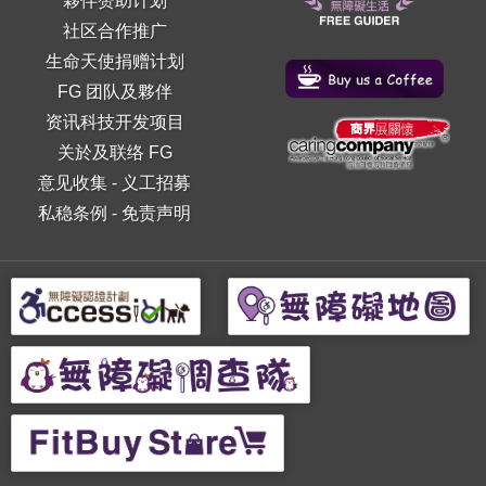
夥伴赞助计划
社区合作推广
生命天使捐赠计划
FG 团队及夥伴
资讯科技开发项目
关於及联络 FG
意见收集
-
义工招募
私稳条例
-
免责声明