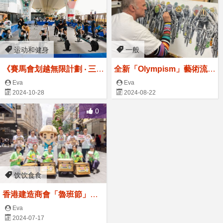
运动和健身
一般
《賽馬會划越無限計劃 ‧ 三項
全新「Olympism」藝術流
達人拉機衝刺賽2024》召集
派 擬從香港開始發展亞洲區
Eva
Eva
2024-10-28
2024-08-22
新手精英 優先報名
教育計劃
0
饮饮食食
香港建造商會「魯班節」送
「一口魯班飯」 體驗行內傳
Eva
2024-07-17
統習俗 連繫社區