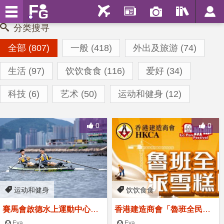
分类搜寻
全部 (807)
一般 (418)
外出及旅游 (74)
生活 (97)
饮饮食食 (116)
爱好 (34)
科技 (6)
艺术 (50)
运动和健身 (12)
0
0
运动和健身
饮饮食食
賽馬會啟德水上運動中心今
香港建造商會「魯班全民派
夏啟動 活化70年代舊啟德消
雪糕日」
Eva
Eva