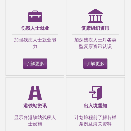
伤残人士就业
复康组织资讯
【正能量】与父同患「玻璃骨」靠妈妈赚钱养
加强残疾人士就业能
加深残疾人士对各类
家 27岁孝顺女自学编织摆档自力更生
力
型复康资讯认识
了解更多
了解更多
港铁站资讯
出入境需知
智慧纸尿裤、跌倒侦测、移位机 乐龄科技赋
能长者自立生活
显示各港铁站残疾人
计划旅程前了解各样
士设施
条例及海关资料