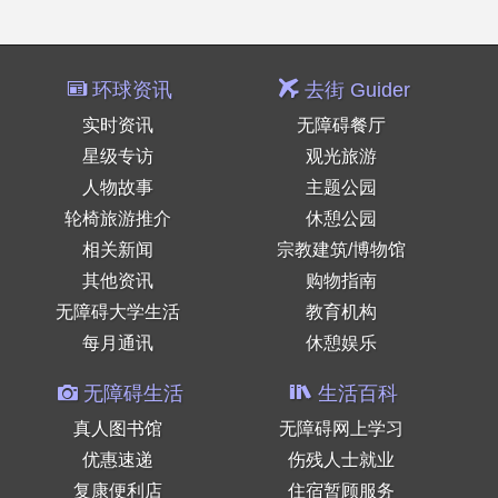
环球资讯
去街 Guider
实时资讯
无障碍餐厅
星级专访
观光旅游
人物故事
主题公园
轮椅旅游推介
休憩公园
相关新闻
宗教建筑/博物馆
其他资讯
购物指南
无障碍大学生活
教育机构
每月通讯
休憩娱乐
无障碍生活
生活百科
真人图书馆
无障碍网上学习
优惠速递
伤残人士就业
复康便利店
住宿暂顾服务