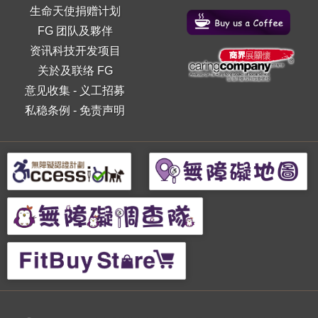
生命天使捐赠计划
FG 团队及夥伴
资讯科技开发项目
关於及联络 FG
意见收集
-
义工招募
私稳条例
-
免责声明