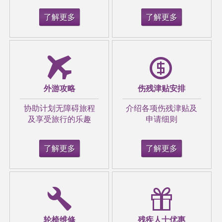
了解更多
了解更多
【昏迷女童】港爸为6岁植物人女儿四出寻
外游攻略
伤残津贴安排
医 获仁医跟进病情：感受到医者父母心
协助计划无障碍旅程
介绍各项伤残津贴及
及享受旅行的乐趣
申请细则
了解更多
了解更多
学生偕轮椅人士学飞镖 不明罕见病患者：不
应剥削残疾人士尝试权利
轮椅维修
残疾人士优惠