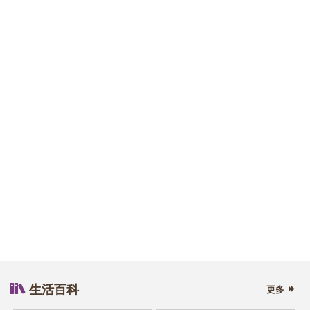
【正能量】青光眼致盲拒向命运低头 失明女
长跑手战胜世界5大马拉松
认知障碍症致长者忘记如何进食 严重可致吸
入性肺炎 医生指水溶性药物可助吞咽
生活百科
更多