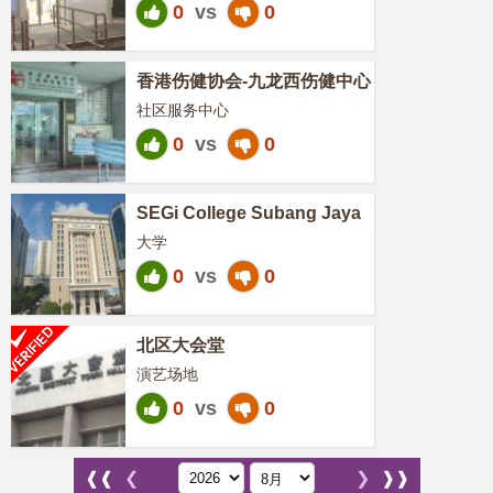
0
vs
0
香港伤健协会-九龙西伤健中心
社区服务中心
0
vs
0
SEGi College Subang Jaya
大学
0
vs
0
北区大会堂
演艺场地
0
vs
0
❰❰
❮
❯
❱❱