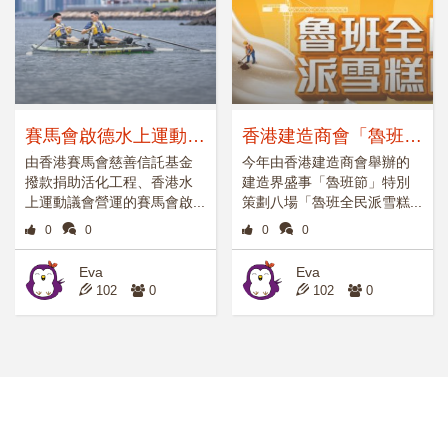
我想回家去
賽馬會啟德水上運動中
香港建造商會「魯班全
心今夏啟動 活化70年
民派雪糕日」
由香港賽馬會慈善信託基金
今年由香港建造商會舉辦的
撥款捐助活化工程、香港水
建造界盛事「魯班節」特別
代舊啟德消防局大樓紅
上運動議會營運的賽馬會啟...
策劃八場「魯班全民派雪糕...
白建築
0
0
0
0
Eva
Eva
102
0
102
0
【特殊教育】兄患读写障碍求学遇听障同学
爱心女生读特殊幼儿教育助SEN学童