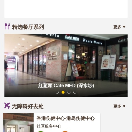
精选餐厅系列
更多
紅蔥頭 Cafe MED
(深水埗)
1
2
3
4
无障碍好去处
更多
香港伤健中心-港岛伤健中心
社区服务中心