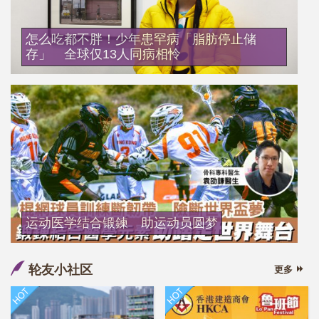
怎么吃都不胖！少年患罕病「脂肪停止储
存」 全球仅13人同病相怜
运动医学结合锻鍊 助运动员圆梦
轮友小社区
更多