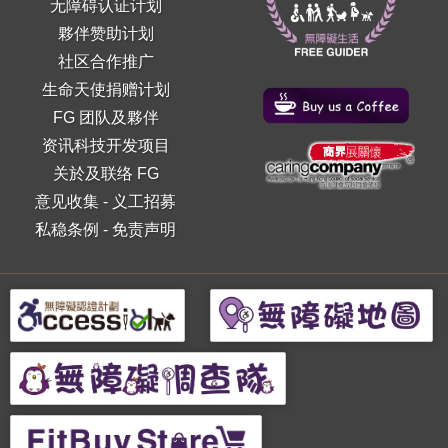
无障碍认证计划
夥伴赞助计划
社区合作推广
生命天使捐赠计划
FG 团队及夥伴
资讯科技开发项目
关於及联络 FG
意见收集
-
义工招募
私稳条例
-
免责声明