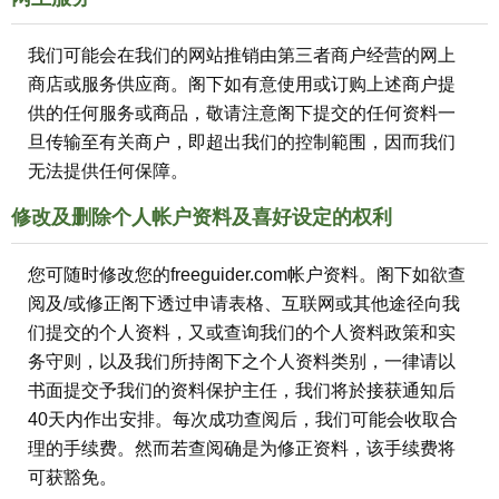
我们可能会在我们的网站推销由第三者商户经营的网上
商店或服务供应商。阁下如有意使用或订购上述商户提
供的任何服务或商品，敬请注意阁下提交的任何资料一
旦传输至有关商户，即超出我们的控制範围，因而我们
无法提供任何保障。
修改及删除个人帐户资料及喜好设定的权利
您可随时修改您的freeguider.com帐户资料。阁下如欲查
阅及/或修正阁下透过申请表格、互联网或其他途径向我
们提交的个人资料，又或查询我们的个人资料政策和实
务守则，以及我们所持阁下之个人资料类别，一律请以
书面提交予我们的资料保护主任，我们将於接获通知后
40天内作出安排。每次成功查阅后，我们可能会收取合
理的手续费。然而若查阅确是为修正资料，该手续费将
可获豁免。