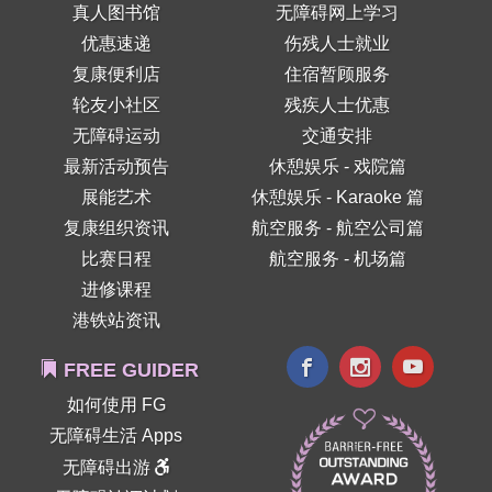
真人图书馆
无障碍网上学习
优惠速递
伤残人士就业
复康便利店
住宿暂顾服务
轮友小社区
残疾人士优惠
无障碍运动
交通安排
最新活动预告
休憩娱乐 - 戏院篇
展能艺术
休憩娱乐 - Karaoke 篇
复康组织资讯
航空服务 - 航空公司篇
比赛日程
航空服务 - 机场篇
进修课程
港铁站资讯
FREE GUIDER
如何使用 FG
无障碍生活 Apps
无障碍出游