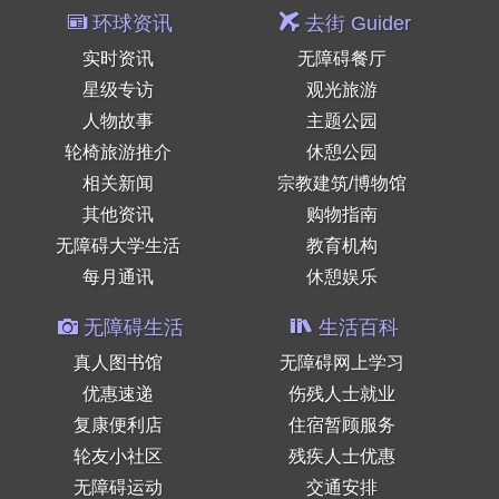
环球资讯
去街 Guider
实时资讯
无障碍餐厅
星级专访
观光旅游
人物故事
主题公园
轮椅旅游推介
休憩公园
相关新闻
宗教建筑/博物馆
其他资讯
购物指南
无障碍大学生活
教育机构
每月通讯
休憩娱乐
无障碍生活
生活百科
真人图书馆
无障碍网上学习
优惠速递
伤残人士就业
复康便利店
住宿暂顾服务
轮友小社区
残疾人士优惠
无障碍运动
交通安排