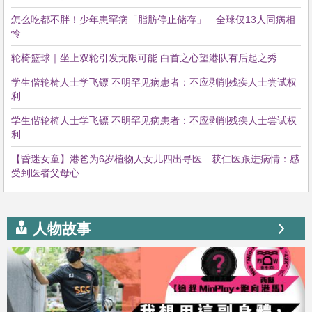
怎么吃都不胖！少年患罕病「脂肪停止储存」 全球仅13人同病相
怜
轮椅篮球｜坐上双轮引发无限可能 白首之心望港队有后起之秀
学生偕轮椅人士学飞镖 不明罕见病患者：不应剥削残疾人士尝试权
利
学生偕轮椅人士学飞镖 不明罕见病患者：不应剥削残疾人士尝试权
利
【昏迷女童】港爸为6岁植物人女儿四出寻医 获仁医跟进病情：感
受到医者父母心
人物故事