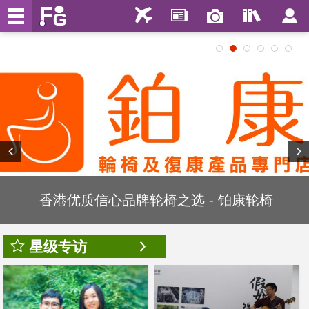
1
2
3
4
5
6
香港优质信心品牌轮椅之选 - 铂康轮椅
星级专访