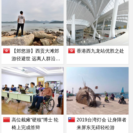
【郊悠游】西贡大滩郊
香港西九龙站优胜之处
游径避世 远离人群沿海
而行（附路线）
高位截瘫“硬核”博士 轮
2019台湾灯会 让身障者
椅上完成答辩
来屏东无碍轻松游