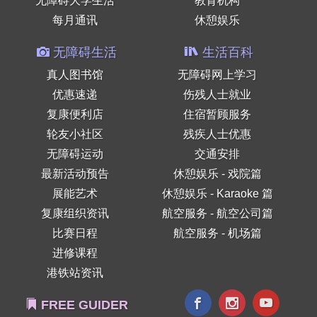
无障碍大学生活
教育机构
每月通讯
休憩娱乐
无障碍生活
生活百科
真人图书馆
无障碍网上学习
优惠速递
伤残人士就业
复康便利店
住宿暂顾服务
轮友小社区
残疾人士优惠
无障碍运动
交通安排
最新活动预告
休憩娱乐 - 戏院篇
展能艺术
休憩娱乐 - Karaoke 篇
复康组织资讯
航空服务 - 航空公司篇
比赛日程
航空服务 - 机场篇
进修课程
港铁站资讯
FREE GUIDER