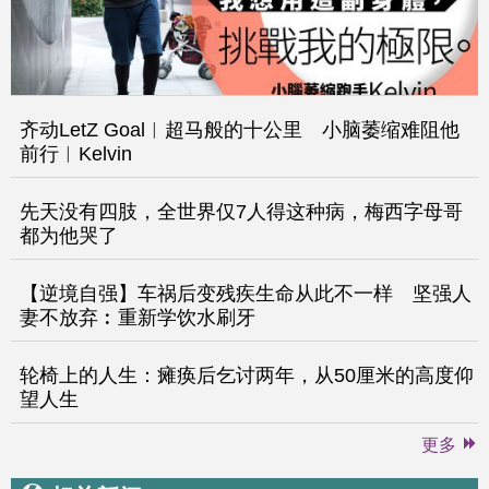
齐动LetZ Goal︱超马般的十公里 小脑萎缩难阻他
前行︱Kelvin
先天没有四肢，全世界仅7人得这种病，梅西字母哥
都为他哭了
【逆境自强】车祸后变残疾生命从此不一样 坚强人
妻不放弃︰重新学饮水刷牙
轮椅上的人生：瘫痪后乞讨两年，从50厘米的高度仰
望人生
更多