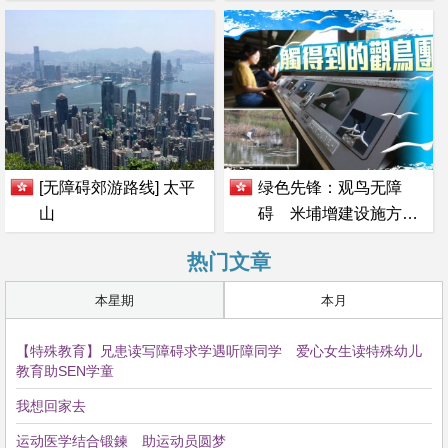
[无障碍郊游路线] 太平
绿色先锋：观鸟无障
山
碍 米埔增建设施方便
残疾人士
热门文章
本星期
本月
【特殊教育】兄患读写障碍求学遇听障同学 爱心女生读特殊幼儿
教育助SEN学童
我想回家去
运动医学结合锻鍊 助运动员圆梦