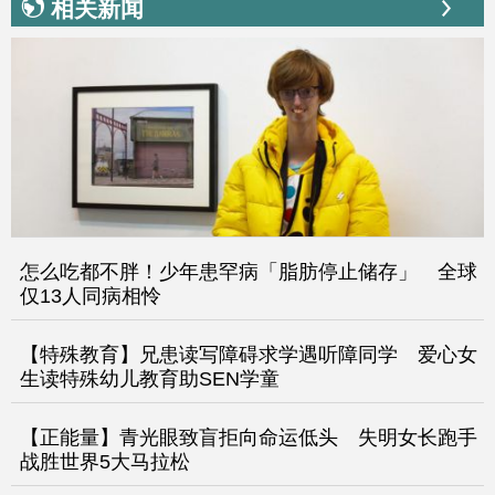
相关新闻
怎么吃都不胖！少年患罕病「脂肪停止储存」 全球
仅13人同病相怜
【特殊教育】兄患读写障碍求学遇听障同学 爱心女
生读特殊幼儿教育助SEN学童
【正能量】青光眼致盲拒向命运低头 失明女长跑手
战胜世界5大马拉松