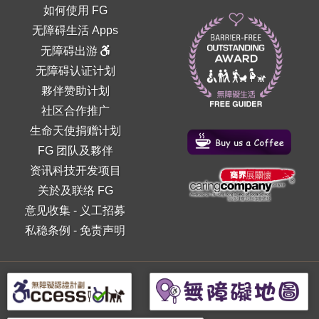
如何使用 FG
无障碍生活 Apps
无障碍出游
无障碍认证计划
夥伴赞助计划
社区合作推广
生命天使捐赠计划
FG 团队及夥伴
资讯科技开发项目
关於及联络 FG
意见收集
-
义工招募
私稳条例
-
免责声明