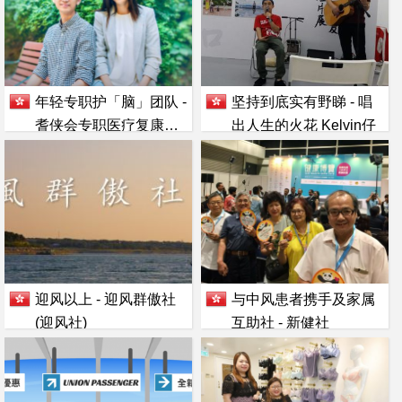
年轻专职护「脑」团队 -
坚持到底实有野睇 - 唱
耆侠会专职医疗复康中
出人生的火花 Kelvin仔
心
迎风以上 - 迎风群傲社
与中风患者携手及家属
(迎风社)
互助社 - 新健社