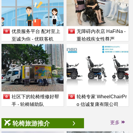
优质服务平台 配对至上
无障碍内衣店 HaFiNa -
至诚为你 - 优联客机
重拾残疾女性尊严
社区下的轮椅维修好帮
轮椅专家 WheelChairPr
手 - 轮椅辅助队
o 信诚复康有限公司
轮椅旅游推介
更多