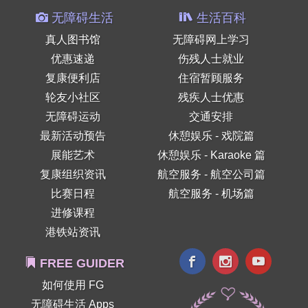
无障碍生活
生活百科
真人图书馆
无障碍网上学习
优惠速递
伤残人士就业
复康便利店
住宿暂顾服务
轮友小社区
残疾人士优惠
无障碍运动
交通安排
最新活动预告
休憩娱乐 - 戏院篇
展能艺术
休憩娱乐 - Karaoke 篇
复康组织资讯
航空服务 - 航空公司篇
比赛日程
航空服务 - 机场篇
进修课程
港铁站资讯
FREE GUIDER
如何使用 FG
无障碍生活 Apps