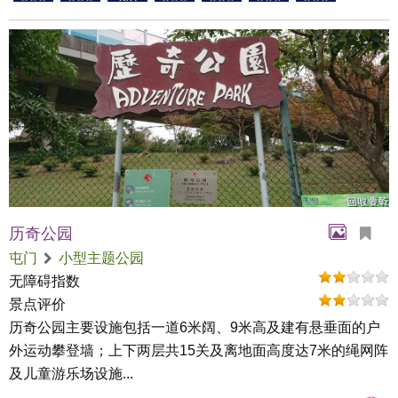
历奇公园
屯门
小型主题公园
无障碍指数
景点评价
历奇公园主要设施包括一道6米阔、9米高及建有悬垂面的户
外运动攀登墙；上下两层共15关及离地面高度达7米的绳网阵
及儿童游乐场设施...