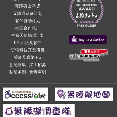
无障碍出游
无障碍认证计划
夥伴赞助计划
社区合作推广
生命天使捐赠计划
FG 团队及夥伴
资讯科技开发项目
关於及联络 FG
意见收集
-
义工招募
私稳条例
-
免责声明