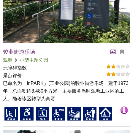
骏业街游乐场
观塘
小型主题公园
无障碍指数
景点评价
已命名为「InPARK」(工业公园)的骏业街游乐场，建于1973
年，总面积约8,480平方米，主要服务当时观塘工业区的工
人。随著该区转型为商贸...