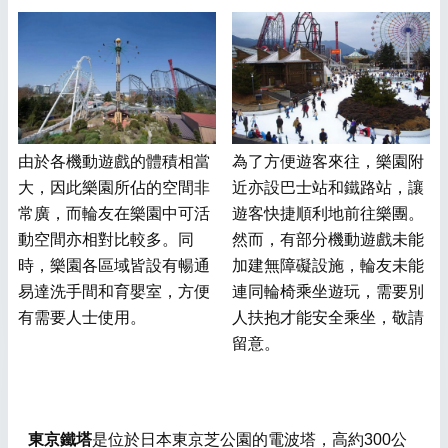
由於各機動遊戲的體積相當
為了方便遊客來往，樂園附
大，因此樂園所佔的空間非
近亦設巴士站和鐵路站，讓
常廣，而輪友在樂園中可活
遊客快捷順利地前往樂團。
動空間亦相對比較多。同
然而，有部分機動遊戲未能
時，樂園各區域皆設有暢通
加建無障礙設施，輪友未能
易達洗手間和育嬰室，方便
連同輪椅乘坐遊玩，需要別
有需要人士使用。
人扶抱才能安全乘坐，敬請
留意。
東京鐵塔
是位於日本東京芝公園的電波塔，高約300公