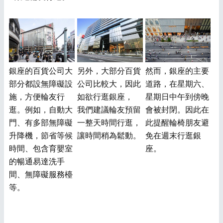
銀座的百貨公司大
另外，大部分百貨
然而，銀座的主要
部分都設無障礙設
公司比較大，因此
道路，在星期六、
施，方便輪友行
如欲行逛銀座，
星期日中午到傍晚
逛。例如，自動大
我們建議輪友預留
會被封閉。因此在
門、有多部無障礙
一整天時間行逛，
此提醒輪椅朋友避
升降機，節省等候
讓時間稍為鬆動。
免在週末行逛銀
時間、包含育嬰室
座。
的暢通易達洗手
間、無障礙服務檯
等。