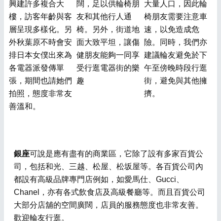
興建許多複合大
闊，足以供輪椅朋
大量人口，因此輪
樓，訪客年齡與客
友和其他行人通
椅朋友需要注意車
層呈現多樣化。另
椅。另外，街道地
速，以免造成危
外秋葉原不時會安
面大致平坦，讓傷
險。同時，我們亦
排日本女僕出來為
健朋友能夠一同享
建議輪友避免於下
各電器派發傳單
受行逛電器街的樂
午至傍晚時段行逛
張，期間也請她們
趣
街，避免與其他擁
拍照，態度非常友
擠。
善溫和。
銀座
可說是應有盡有的商業區，它除了設有多家百貨公
司，包括和光、三越、松屋、松坂屋等。各百貨公司內
都設有高級品牌專門店例如，如愛馬仕、Gucci、
Chanel，亦有各式飲食店及高級餐廳等。而且百貨公司
大部分店舖的空間廣闊，店員的服務態度也非常友善。
歡迎輪友行逛。