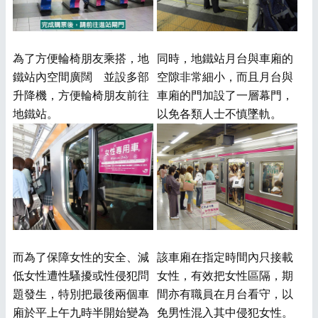
為了方便輪椅朋友乘搭，地
同時，地鐵站月台與車廂的
鐵站內空間廣闊 並設多部
空隙非常細小，而且月台與
升降機，方便輪椅朋友前往
車廂的門加設了一層幕門，
地鐵站。
以免各類人士不慎墜軌。
而為了保障女性的安全、減
該車廂在指定時間內只接載
低女性遭性騷擾或性侵犯問
女性，有效把女性區隔，期
題發生，特別把最後兩個車
間亦有職員在月台看守，以
廂於平上午九時半開始變為
免男性混入其中侵犯女性。