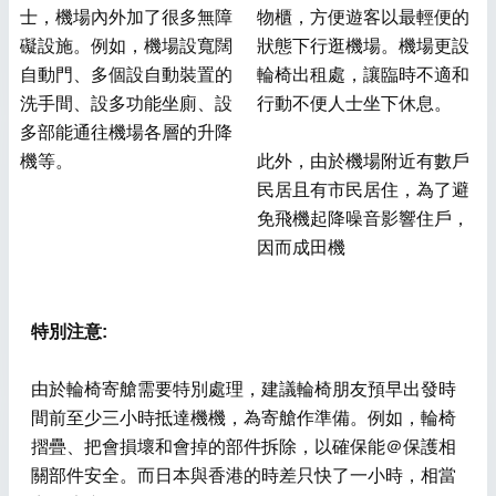
士，機場內外加了很多無障
物櫃，方便遊客以最輕便的
礙設施。例如，機場設寬闊
狀態下行逛機場。機場更設
自動門、多個設自動裝置的
輪椅出租處，讓臨時不適和
洗手間、設多功能坐廁、設
行動不便人士坐下休息。
多部能通往機場各層的升降
機等。
此外，由於機場附近有數戶
民居且有市民居住，為了避
免飛機起降噪音影響住戶，
因而成田機
特別注意:
由於輪椅寄艙需要特別處理，建議輪椅朋友預早出發時
間前至少三小時抵達機機，為寄艙作準備。例如，輪椅
摺疊、把會損壞和會掉的部件拆除，以確保能＠保護相
關部件安全。而日本與香港的時差只快了一小時，相當