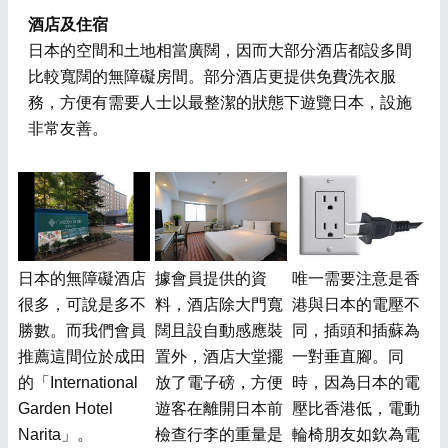
酒店及住宿
日本的空間和土地相當廣闊，因而大部分酒店都設多間
比較寬闊的無障礙房間。部分酒店更提供免費洗衣服
務，方便有需要人士以最整潔的狀態下遊覽日本，設施
非常友善。
日本的無障礙酒店
據會員提供的資
唯一需要注意是香
很多，可說是多不
料，酒店除大門寬
港與日本的電壓不
勝數。而我們會員
闊且設自動感應裝
同，插頭和插蘇為
推薦這間位於成田
置外，酒店大堂擺
一對垂直腳。同
的「International
放了電子磅，方便
時，因為日本的電
Garden Hotel
遊客在離開日本前
壓比香港低，電動
Narita」。
檢查行李的重量是
輪椅朋友如欽為電