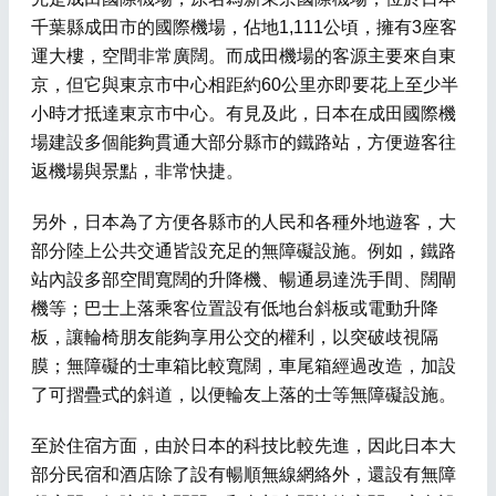
千葉縣成田市的國際機場，佔地1,111公頃，擁有3座客
運大樓，空間非常廣闊。而成田機場的客源主要來自東
京，但它與東京市中心相距約60公里亦即要花上至少半
小時才抵達東京市中心。有見及此，日本在成田國際機
場建設多個能夠貫通大部分縣市的鐵路站，方便遊客往
返機場與景點，非常快捷。
另外，日本為了方便各縣市的人民和各種外地遊客，大
部分陸上公共交通皆設充足的無障礙設施。例如，鐵路
站內設多部空間寬闊的升降機、暢通易達洗手間、闊閘
機等；巴士上落乘客位置設有低地台斜板或電動升降
板，讓輪椅朋友能夠享用公交的權利，以突破歧視隔
膜；無障礙的士車箱比較寬闊，車尾箱經過改造，加設
了可摺疊式的斜道，以便輪友上落的士等無障礙設施。
至於住宿方面，由於日本的科技比較先進，因此日本大
部分民宿和酒店除了設有暢順無線網絡外，還設有無障