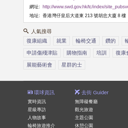
網址:
http://www.swd.gov.hk/tc/index/site_pubs
地址:
香港灣仔皇后大道東 213 號胡忠大廈 8 樓
人氣搜尋
復康組織
就業
輪椅交通
鑽的
申請傷殘津貼
購物指南
培訓
復康
展能藝術會
星群的士
環球資訊
去街 Guider
實時資訊
無障礙餐廳
星級專訪
觀光旅遊
人物故事
主題公園
輪椅旅遊推介
休憩公園