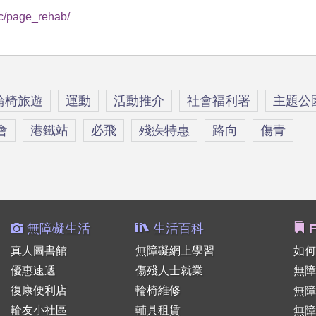
vc/page_rehab/
輪椅旅遊
運動
活動推介
社會福利署
主題公
會
港鐵站
必飛
殘疾特惠
路向
傷青
無障礙生活
生活百科
F
真人圖書館
無障礙網上學習
如何
優惠速遞
傷殘人士就業
無障
復康便利店
輪椅維修
無
輪友小社區
輔具租賃
無障