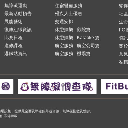
無障礙運動
住宿暫顧服務
夥伴
最新活動預告
殘疾人士優惠
社區
展能藝術
交通安排
生命
復康組織資訊
休憩娛樂 - 戲院篇
FG
比賽日程
休憩娛樂 - Karaoke 篇
資訊
進修課程
航空服務 - 航空公司篇
關於
港鐵站資訊
航空服務 - 機場篇
意見
私穩
小購物商場設施，提供最全面及準確的外遊資訊，無障礙指數及點評。
 版權所有 不得轉載