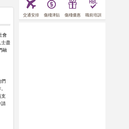
交通安排
傷殘津貼
傷殘優惠
職前培訓
社會
人士盡
們融
他們
作。
員支
申請