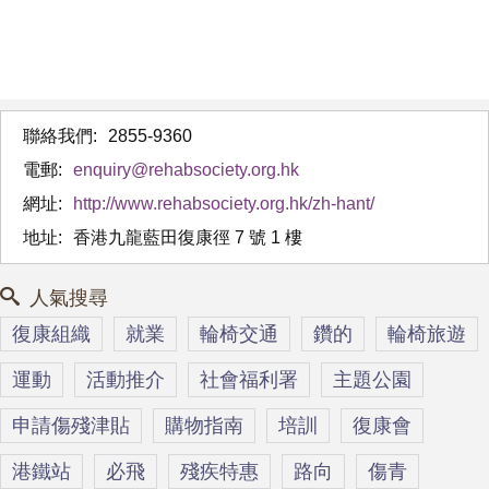
聯絡我們:
2855-9360
電郵:
enquiry@rehabsociety.org.hk
網址:
http://www.rehabsociety.org.hk/zh-hant/
地址:
香港九龍藍田復康徑 7 號 1 樓
人氣搜尋
復康組織
就業
輪椅交通
鑽的
輪椅旅遊
運動
活動推介
社會福利署
主題公園
申請傷殘津貼
購物指南
培訓
復康會
港鐵站
必飛
殘疾特惠
路向
傷青