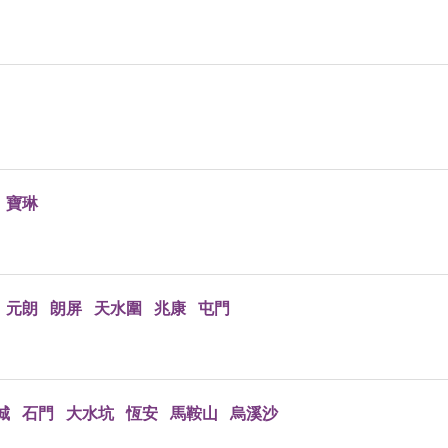
寶琳
元朗
朗屏
天水圍
兆康
屯門
城
石門
大水坑
恆安
馬鞍山
烏溪沙