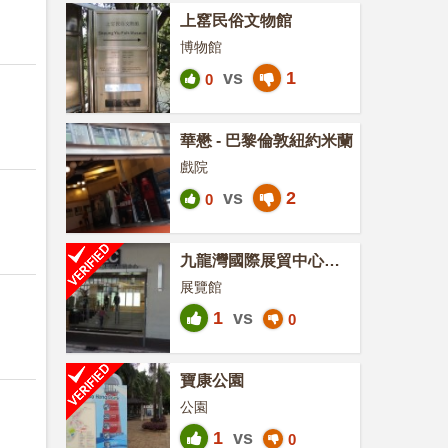
上窰民俗文物館
博物館
vs
1
0
華懋 - 巴黎倫敦紐約米蘭
戲院
vs
2
0
九龍灣國際展貿中心
KITEC
展覽館
1
vs
0
寶康公園
公園
1
vs
0