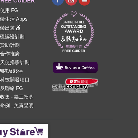
REE GUIDER
使用 FG
礙生活 Apps
障礙出遊
礙認證計劃
贊助計劃
合作推廣
天使捐贈計劃
 團隊及夥伴
科技開發項目
及聯絡 FG
收集
-
義工招募
條例
-
免責聲明