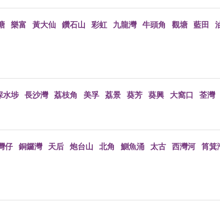
塘
樂富
黃大仙
鑽石山
彩虹
九龍灣
牛頭角
觀塘
藍田
深水埗
長沙灣
荔枝角
美孚
荔景
葵芳
葵興
大窩口
荃灣
灣仔
銅鑼灣
天后
炮台山
北角
鰂魚涌
太古
西灣河
筲箕