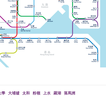
大學
大埔墟
太和
粉嶺
上水
羅湖
落馬洲