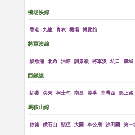
機場快線
香港
九龍
青衣
機場
博覽館
將軍澳線
鰂魚涌
北角
油塘
調景嶺
將軍澳
坑口
康城
西鐵線
紅磡
尖東
柯士甸
南昌
美孚
荃灣西
錦上路
馬鞍山線
啟德
鑽石山
顯徑
大圍
車公廟
沙田圍
第一