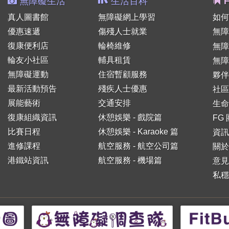
無障礙生活
生活百科
F
真人圖書館
無障礙網上學習
如何
優惠速遞
傷殘人士就業
無障
復康便利店
輪椅維修
無
輪友小社區
輔具租賃
無障
無障礙運動
住宿暫顧服務
夥伴
最新活動預告
殘疾人士優惠
社區
展能藝術
交通安排
生命
復康組織資訊
休憩娛樂 - 戲院篇
FG
比賽日程
休憩娛樂 - Karaoke 篇
資訊
進修課程
航空服務 - 航空公司篇
關於
港鐵站資訊
航空服務 - 機場篇
意見
私穩