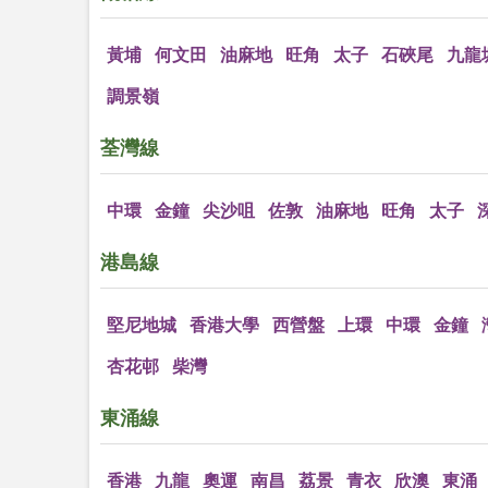
黃埔
何文田
油麻地
旺角
太子
石硤尾
九龍
調景嶺
荃灣線
中環
金鐘
尖沙咀
佐敦
油麻地
旺角
太子
港島線
堅尼地城
香港大學
西營盤
上環
中環
金鐘
杏花邨
柴灣
東涌線
香港
九龍
奧運
南昌
荔景
青衣
欣澳
東涌