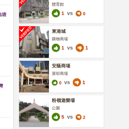
體育館
1
vs
0
油塘
東港城
購物商場
1
vs
1
安蔭商場
屋邨商場
vs
1
0
灣
粉嶺遊樂場
公園
5
vs
2